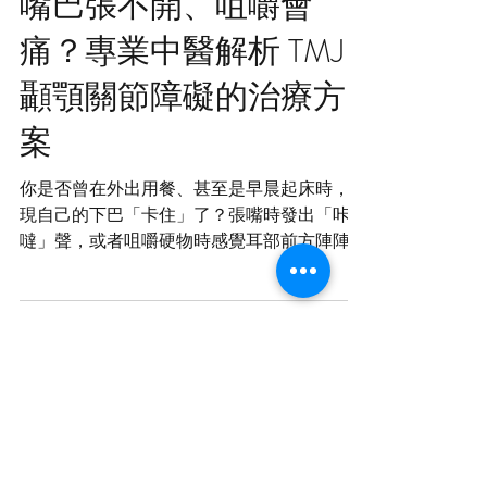
嘴巴張不開、咀嚼會
痛？專業中醫解析 TMJ
顳顎關節障礙的治療方
案
Our Recent Posts
你是否曾在外出用餐、甚至是早晨起床時，發
現自己的下巴「卡住」了？張嘴時發出「咔
Archive
噠」聲，或者咀嚼硬物時感覺耳部前方陣陣痠
痛？ 如果你有這些症狀，這可能不是單純的
牙齒問題，而是 TMJ (Temporomandibular Joint
Tags
Disorder) 顳顎關節障礙。 什麼是 TMJ 顳顎關
節障礙？ 顳顎關節是連接下頜骨與頭骨的關
鍵部位。當支撐關節的肌肉過於緊繃，或是關
節盤發生移位，就會導致疼痛、開口受限，甚
至引發偏頭痛與頸部僵硬。 中西醫協作：針
Phone Call and Whatsapp 診所電話:
灸與整骨的加乘效果 作為註冊中醫師，我發
+852 6740 4621
現處理 TMJ 最有效的方式是「內外兼修」。