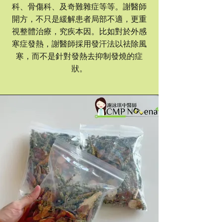
科、骨傷科、及奇難雜症等等。謝醫師
開方，不只是緩解患者局部不適，更重
視整體治療，究疾本因。比如對於外感
寒症
發熱，謝醫師
採用發汗法以祛除風
寒，而不是針對發熱去抑制發燒的症
狀。