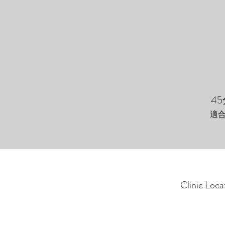
45
適
Clinic Loc