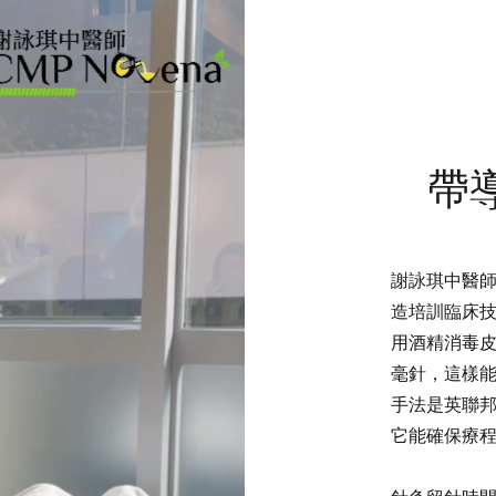
帶
謝詠琪中醫
造培訓臨床
用酒精消毒
毫針，這樣
手法是英聯
它能確保療