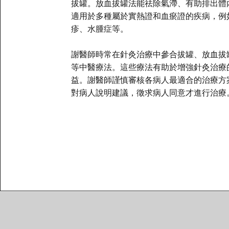
拔罐。放血拔罐法能祛除氣滯、有助排出體
適用於多種
​屬於
實熱證和血瘀證
​的疾病
，例
疹、水腫症等。
謝醫師時常在針灸治療中參合拔罐、放血拔
等中醫療法。這些療法有助於增強針灸治療
益。謝醫師謹慎審核各病人最適合的治療方
對病人說明建議，徵求病人同意
才進行治療