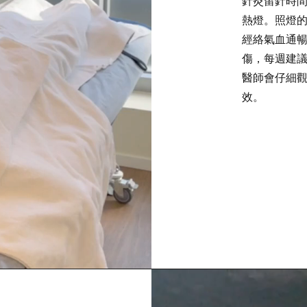
針灸留針時間
熱燈。照燈
經絡氣血通
傷，每週建
醫師會仔細
效。