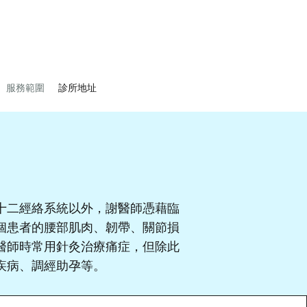
服務範圍
診所地址
十二經絡系統以外，謝醫師憑藉臨
個患者的腰部肌肉、韌帶、關節損
醫師時常用針灸治療痛症，但除此
疾病、調經助孕等。