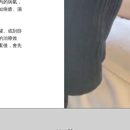
內的病氣，
如痤瘡、濕
罐、或刮痧
的治療效
案後，會先
。