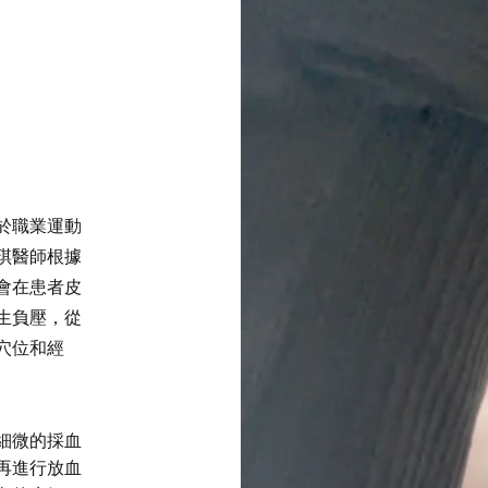
於職業運動
琪醫師根據
會在患者皮
生負壓，從
穴位和經
細微的採血
再進行放血