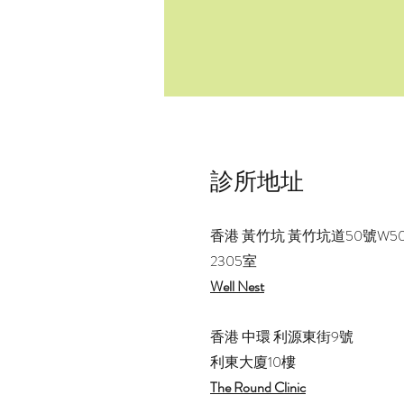
診所地址
香港 黃竹坑 黃竹坑道50號W5
2305室
Well Nest
香港 中環 利源東街9號
利東大廈10樓
The Round Clinic