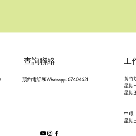
查詢聯絡
工
黃竹
0
預約電話和
Whatsapp: 67404621
星期一
星期五
中環
星期三