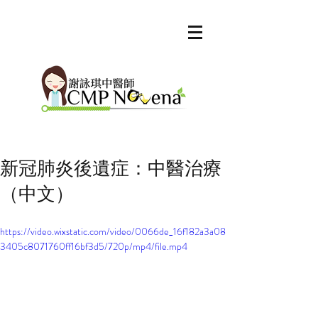
新冠肺炎後遺症：中醫治療
（中文）
Our Recent Posts
https://video.wixstatic.com/video/0066de_16f182a3a08
Archive
3405c8071760ff16bf3d5/720p/mp4/file.mp4
Tags