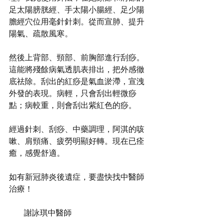
足太陽膀胱經、手太陽小腸經、足少陽
膽經穴位用毫針針刺。從而宣肺、提升
陽氣、疏散風寒。
然後上背部、頸部、前胸部進行刮痧。
這能將殘餘病氣透肌表排出，把外感徹
底祛除。刮出的紅痧是氣血淤滯，宣洩
外發的表現。病輕，只會刮出輕微痧
點；病較重，則會刮出紫紅色的痧。
經過針刺、刮痧、中藥調理，阿淇的咳
嗽、肩頸痛、疲勞明顯好轉。現在已痊
癒，感覺舒適。
如有新冠肺炎後遺症，要盡快找中醫師
治療！
          謝詠琪中醫師