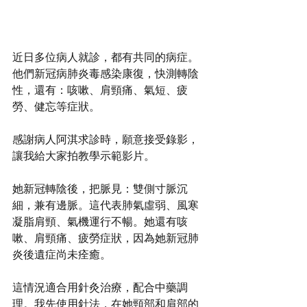
近日多位病人就診，都有共同的病症。
他們新冠病肺炎毒感染康復，快測轉陰
性，還有：咳嗽、肩頸痛、氣短、疲
勞、健忘等症狀。
感謝病人阿淇求診時，願意接受錄影，
讓我給大家拍教學示範影片。
她新冠轉陰後，把脈見：雙側寸脈沉
細，兼有邊脈。這代表肺氣虛弱、風寒
凝脂肩頸、氣機運行不暢。她還有咳
嗽、肩頸痛、疲勞症狀，因為她新冠肺
炎後遺症尚未痊癒。
這情況適合用針灸治療，配合中藥調
理。我先使用針法，在她頸部和肩部的